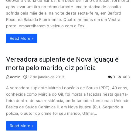
Geovana Vitória de Barros, um bebê de 1 ano de idade, foi morta
após levar um tiro no tórax durante uma tentativa de assalto
sofrida pela mãe dela, na noite desta sexta-feira, em Belford
Roxo, na Baixada Fluminense. Quatro homens em um Vectra
preto, emparelharam o veículo com o Fox…
Read More »
Vereadora suplente de Nova Iguaçu é
morta pelo marido, diz polícia
admin
17 de janeiro de 2013
0
403
A vereadora suplente Márcia Leocádio de Souza (PDT), 49 anos,
conhecida como Márcia do Gil, foi morta a facadas nesta quarta-
feira dentro de sua residência, onde também funciona a Unidade
Básica de Saúde Cerâmica II, em Nova Iguaçu (RJ). Segundo a
polícia, o autor do crime foi seu marido, GIlmar…
Read More »