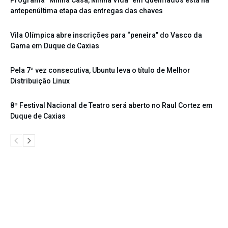
Programa “Minha Casa, Minha Vida” em Queimados está na
antepenúltima etapa das entregas das chaves
Vila Olímpica abre inscrições para “peneira” do Vasco da
Gama em Duque de Caxias
Pela 7ª vez consecutiva, Ubuntu leva o título de Melhor
Distribuição Linux
8º Festival Nacional de Teatro será aberto no Raul Cortez em
Duque de Caxias
Portal Baixada On - A Baixada Fluminense na Internet