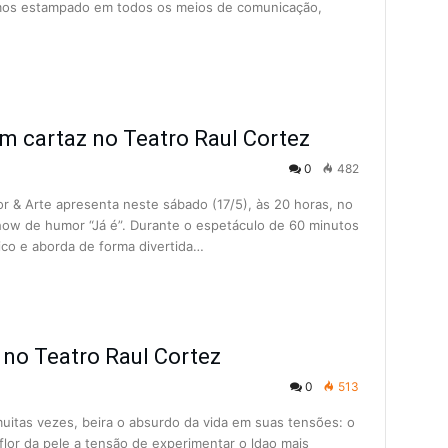
os estampado em todos os meios de comunicação,
em cartaz no Teatro Raul Cortez
0
482
r & Arte apresenta neste sábado (17/5), às 20 horas, no
how de humor “Já é”. Durante o espetáculo de 60 minutos
ico e aborda de forma divertida…
 no Teatro Raul Cortez
0
513
itas vezes, beira o absurdo da vida em suas tensões: o
 flor da pele a tensão de experimentar o ldao mais