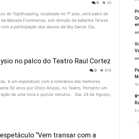
0
35
P
tos do TopShopping, localizada no 1º piso, será palco de
Q
da Baixada Fluminense, sob direção da bailarina Tereza
e
á com a participação dos alunos da Sky Dance Cia…
ad
Vi
V
ad
ysio no palco do Teatro Raul Cortez
Pe
0
474
Me
as, é um espetáculo com a coletânea das melhores
19
rante 50 anos por Chico Anysio, no Teatro. Portanto um
duração de uma hora e quinze minutos. Dia: 24 de Agosto,
8º
R
6 
 espetáculo “Vem transar com a