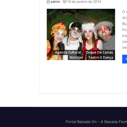
admin
16 de janeiro de 2014
O 
dr
Bu
ho
es
ca
se
Agenda Cultural
Duque De Caxias
Notícias
Teatro E Dança
Portal Baixada On - A Baixada Flu