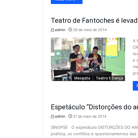
Teatro de Fantoches é levad
admin
28 de maio de 2014
A 
CR
te
e 
me
pr
Mesquita
Teatro E Dança
Espetáculo “Distorções do a
admin
21 de maio de 2014
SINOPSE O espetáculo DISTORÇÕES DO AMOR t
poética, os conflitos e questionamentos das