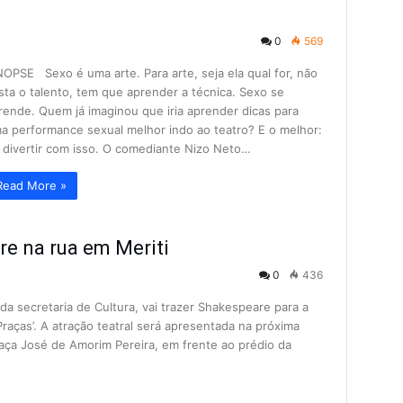
0
569
NOPSE Sexo é uma arte. Para arte, seja ela qual for, não
sta o talento, tem que aprender a técnica. Sexo se
rende. Quem já imaginou que iria aprender dicas para
a performance sexual melhor indo ao teatro? E o melhor:
 divertir com isso. O comediante Nizo Neto…
Read More »
e na rua em Meriti
0
436
da secretaria de Cultura, vai trazer Shakespeare para a
raças’. A atração teatral será apresentada na próxima
raça José de Amorim Pereira, em frente ao prédio da