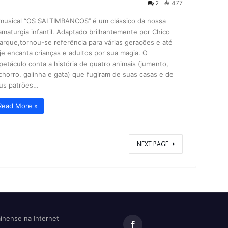
2
477
musical “OS SALTIMBANCOS’’ é um clássico da nossa
amaturgia infantil. Adaptado brilhantemente por Chico
arque,tornou-se referência para várias gerações e até
je encanta crianças e adultos por sua magia. O
petáculo conta a história de quatro animais (jumento,
chorro, galinha e gata) que fugiram de suas casas e de
us patrões…
Read More »
NEXT PAGE
minense na Internet