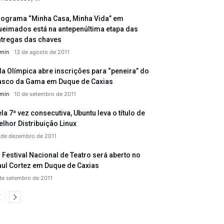
rograma “Minha Casa, Minha Vida” em
ueimados está na antepenúltima etapa das
ntregas das chaves
min
13 de agosto de 2011
la Olímpica abre inscrições para “peneira” do
asco da Gama em Duque de Caxias
min
10 de setembro de 2011
la 7ª vez consecutiva, Ubuntu leva o título de
lhor Distribuição Linux
 de dezembro de 2011
 Festival Nacional de Teatro será aberto no
aul Cortez em Duque de Caxias
de setembro de 2011