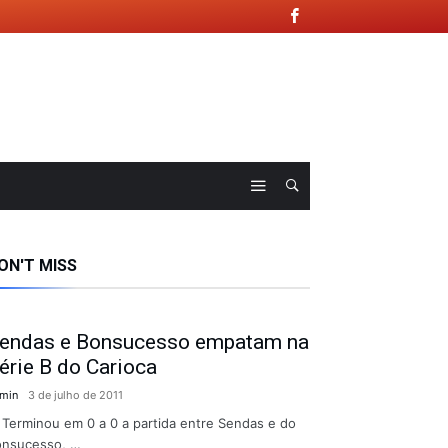
ON'T MISS
endas e Bonsucesso empatam na
érie B do Carioca
min
3 de julho de 2011
rminou em 0 a 0 a partida entre Sendas e do
onsucesso, …