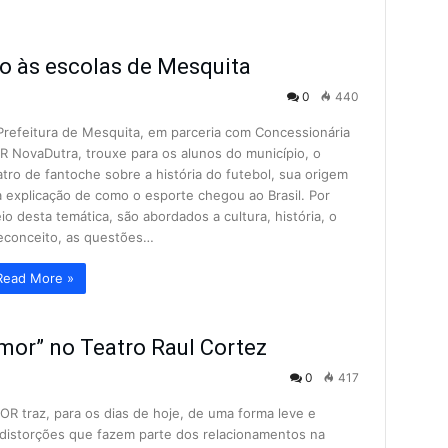
o às escolas de Mesquita
0
440
Prefeitura de Mesquita, em parceria com Concessionária
R NovaDutra, trouxe para os alunos do município, o
atro de fantoche sobre a história do futebol, sua origem
a explicação de como o esporte chegou ao Brasil. Por
io desta temática, são abordados a cultura, história, o
econceito, as questões…
Read More »
mor” no Teatro Raul Cortez
0
417
raz, para os dias de hoje, de uma forma leve e
 distorções que fazem parte dos relacionamentos na