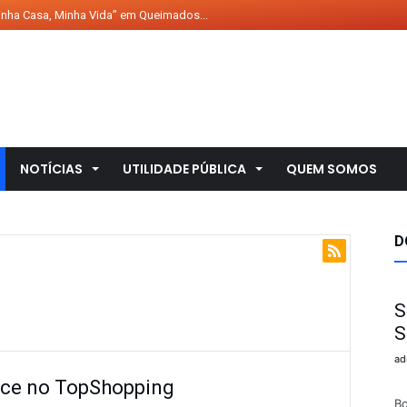
ha Casa, Minha Vida” em Queimados...
abre inscrições para “peneira” d...
secutiva, Ubuntu leva o título ...
ional de Teatro será aberto no ...
e – Minha Favela Querida, ...
e – Igi – A Árvore da Vida...
NOTÍCIAS
UTILIDADE PÚBLICA
QUEM SOMOS
te – Inimigo do Povo, compa...
e – O Reino do Feijão Pret...
D
s ganha atendimento veterinário ...
e – A História de Prelênci...
de música on-line, chega ao Bras...
S
S
ad
ece no TopShopping
Te
B