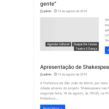
gente”
admin
13 de agosto de 2014
SI
ba
ap
um
Se
Agenda Cultural
Duque De Caxias
Teatro E Dança
Apresentação de Shakespear
admin
13 de agosto de 2014
A Prefeitura de São João de Meriti, por meio 
cidade através do projeto ‘Shakespeare nas P
segunda-feira, 18 de agosto, às 10h30, na P
Prefeitura.…
Read More »