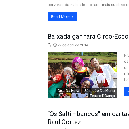
perverso da maldade e o lado mais sublime 
Read More »
Baixada ganhará Circo-Esco
27 de abril de 2014
Pr
da
um
mi
ba
Dica Da Hora
São João De Meriti
Teatro E Dança
“Os Saltimbancos” em cartaz
Raul Cortez