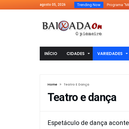
agosto 05, 2026
Trending Now
Programa “Min
Vila Olímpica 
Pela 7ª vez con
8º Festival Nac
10º EncontrArt
10º EncontrArt
INÍCIO
CIDADES
VARIEDADES
10º EncontrAr
10º EncontrArt
Duque de Caxia
Home
Teatro E Dança
10º EncontrArt
Teatro e dança
Rdio, serviço 
Espetáculo de dança acont