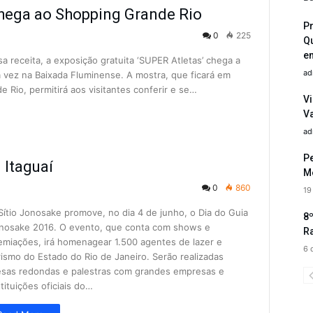
chega ao Shopping Grande Rio
P
0
225
Q
e
 receita, a exposição gratuita ‘SUPER Atletas’ chega a
ad
a vez na Baixada Fluminense. A mostra, que ficará em
 Rio, permitirá aos visitantes conferir e se…
Vi
V
ad
Pe
 Itaguaí
Me
0
860
19
Sítio Jonosake promove, no dia 4 de junho, o Dia do Guia
8º
nosake 2016. O evento, que conta com shows e
R
emiações, irá homenagear 1.500 agentes de lazer e
6 
rismo do Estado do Rio de Janeiro. Serão realizadas
sas redondas e palestras com grandes empresas e
stituições oficiais do…