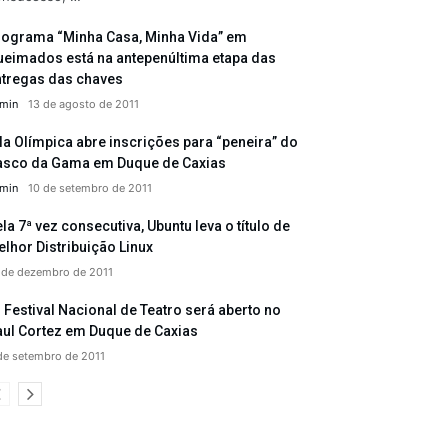
rograma “Minha Casa, Minha Vida” em
ueimados está na antepenúltima etapa das
ntregas das chaves
min
13 de agosto de 2011
la Olímpica abre inscrições para “peneira” do
asco da Gama em Duque de Caxias
min
10 de setembro de 2011
la 7ª vez consecutiva, Ubuntu leva o título de
lhor Distribuição Linux
 de dezembro de 2011
 Festival Nacional de Teatro será aberto no
aul Cortez em Duque de Caxias
de setembro de 2011