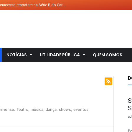
ucesso empatam na Série B do Cari...
ha Casa, Minha Vida” em Queimados...
abre inscrições para “peneira” d...
secutiva, Ubuntu leva o título ...
ional de Teatro será aberto no ...
e – Minha Favela Querida, ...
NOTÍCIAS
UTILIDADE PÚBLICA
QUEM SOMOS
e – Igi – A Árvore da Vida...
te – Inimigo do Povo, compa...
D
e – O Reino do Feijão Pret...
s ganha atendimento veterinário ...
 coletivo...
S
S
e – A História de Prelênci...
minense. Teatro, música, dança, shows, eventos,
ad
Te
B