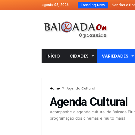
agosto 08, 2026
Trending Now
Sendas e Bons
Programa “Min
Vila Olímpica 
Pela 7ª vez con
8º Festival Nac
10º EncontrArt
INÍCIO
CIDADES
VARIEDADES
10º EncontrArt
10º EncontrAr
10º EncontrArt
Home
Agenda Cultural
Duque de Caxia
Agenda Cultural
envenenamento
10º EncontrArt
Acompanhe a agenda cultural da Baixada Flu
programação dos cinemas e muito mais!