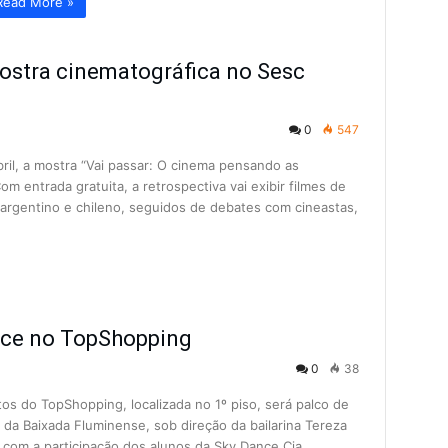
Read More »
mostra cinematográfica no Sesc
0
547
bril, a mostra “Vai passar: O cinema pensando as
Com entrada gratuita, a retrospectiva vai exibir filmes de
 argentino e chileno, seguidos de debates com cineastas,
ece no TopShopping
0
38
tos do TopShopping, localizada no 1º piso, será palco de
da Baixada Fluminense, sob direção da bailarina Tereza
á com a participação dos alunos da Sky Dance Cia…