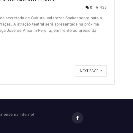
0
438
da secretaria de Cultura, vai trazer Shakespeare para a
raças’. A atração teatral será apresentada na próxima
raça José de Amorim Pereira, em frente ao prédio da
NEXT PAGE
minense na Internet