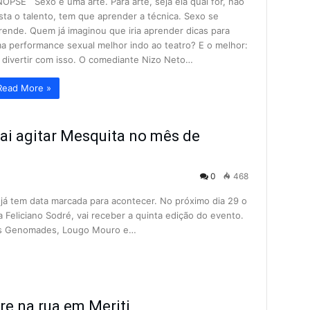
NOPSE Sexo é uma arte. Para arte, seja ela qual for, não
sta o talento, tem que aprender a técnica. Sexo se
rende. Quem já imaginou que iria aprender dicas para
a performance sexual melhor indo ao teatro? E o melhor:
 divertir com isso. O comediante Nizo Neto…
Read More »
vai agitar Mesquita no mês de
0
468
já tem data marcada para acontecer. No próximo dia 29 o
da Feliciano Sodré, vai receber a quinta edição do evento.
ndas Genomades, Lougo Mouro e…
e na rua em Meriti