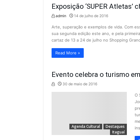
Exposição ‘SUPER Atletas’ 
admin
14 de julho de 2016
Arte, superação e exemplos de vida. Com essa
sua segunda edição este ano, e pela primeir
cartaz de 13 a 24 de julho no Shopping Grande
Read More »
Evento celebra o turismo em
30 de maio de 2016
O 
Jo
pr
tu
me
Agenda Cultural
Destaques
in
Itaguaí