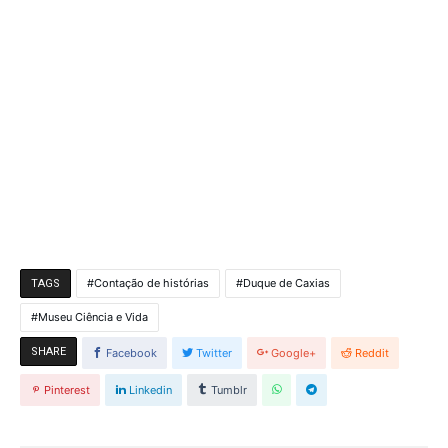
Contação de histórias
Duque de Caxias
TAGS
Museu Ciência e Vida
SHARE
Facebook
Twitter
Google+
Reddit
Pinterest
Linkedin
Tumblr