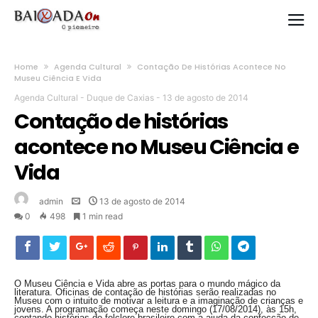
Home
Agenda Cultural
Contação De Histórias Acontece No
Museu Ciência E Vida
Agenda Cultural
-
Duque de Caxias
-
13 de agosto de 2014
Contação de histórias
acontece no Museu Ciência e
Vida
admin
13 de agosto de 2014
0
498
1 min read
O Museu Ciência e Vida abre as portas para o mundo mágico da
literatura. Oficinas de contação de histórias serão realizadas no
Museu com o intuito de motivar a leitura e a imaginação de crianças e
jovens. A programação começa neste domingo (17/08/2014), às 15h,
contando histórias do folclore brasileiro com a ajuda da confecção de