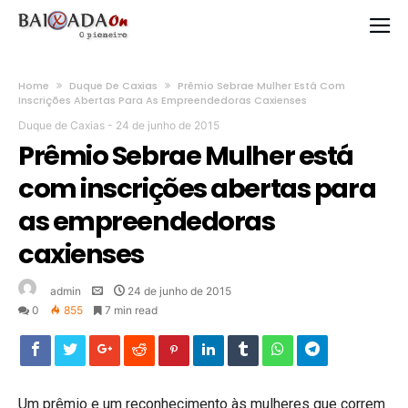
Home
Duque De Caxias
Prêmio Sebrae Mulher Está Com
Inscrições Abertas Para As Empreendedoras Caxienses
Duque de Caxias
-
24 de junho de 2015
Prêmio Sebrae Mulher está
com inscrições abertas para
as empreendedoras
caxienses
admin
24 de junho de 2015
0
855
7 min read
Um prêmio e um reconhecimento às mulheres que correm