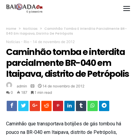
Home
Notícias
Caminhão Tomba E Interdita Parcialmente BR-
040 Em Itaipava, Distrito De Petrópolis
Notícias
-
Rio
-
14 de novembro de 2012
Caminhão tomba e interdita
parcialmente BR-040 em
Itaipava, distrito de Petrópolis
admin
14 de novembro de 2012
0
187
1 min read
Caminhão que transportava botijões de gás tombou há
pouco na BR-040 em Itaipava, distrito de Petrópolis,