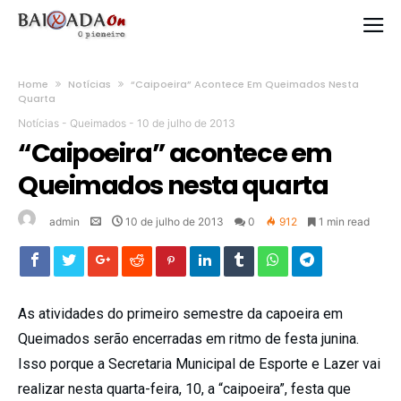
Home
Notícias
“Caipoeira” Acontece Em Queimados Nesta
Quarta
Notícias
-
Queimados
-
10 de julho de 2013
“Caipoeira” acontece em
Queimados nesta quarta
admin
10 de julho de 2013
0
912
1 min read
As atividades do primeiro semestre da capoeira em
Queimados serão encerradas em ritmo de festa junina.
Isso porque a Secretaria Municipal de Esporte e Lazer vai
realizar nesta quarta-feira, 10, a “caipoeira”, festa que