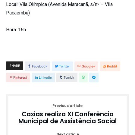
Local:
Vila Olímpica (Avenida Maracanã, s/nº – Vila
Pacaembu)
Hora:
16h
SHARE
Facebook
Twitter
Google+
Reddit
Pinterest
Linkedin
Tumblr
Previous article
Caxias realiza XI Conferência
Municipal de Assistência Social
Next article