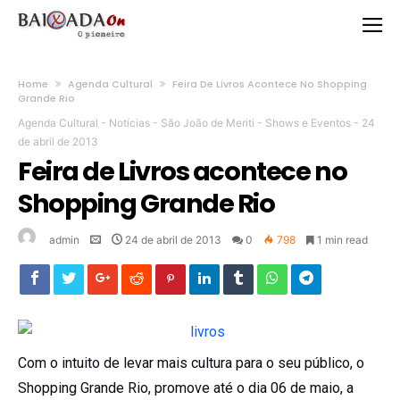
Home
Agenda Cultural
Feira De Livros Acontece No Shopping
Grande Rio
Agenda Cultural
-
Notícias
-
São João de Meriti
-
Shows e Eventos
-
24
de abril de 2013
Feira de Livros acontece no
Shopping Grande Rio
admin
24 de abril de 2013
0
798
1 min read
Com o intuito de levar mais cultura para o seu público, o
Shopping Grande Rio, promove até o dia 06 de maio, a