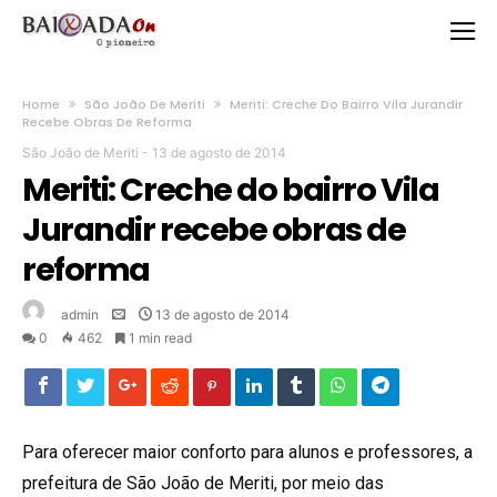
Home
São João De Meriti
Meriti: Creche Do Bairro Vila Jurandir
Recebe Obras De Reforma
São João de Meriti
-
13 de agosto de 2014
Meriti: Creche do bairro Vila
Jurandir recebe obras de
reforma
admin
13 de agosto de 2014
0
462
1 min read
Para oferecer maior conforto para alunos e professores, a
prefeitura de São João de Meriti, por meio das