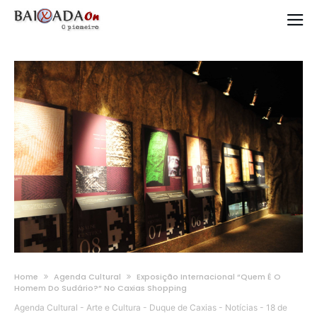
Home
Agenda Cultural
Exposição Internacional “Quem É O
Homem Do Sudário?” No Caxias Shopping
Agenda Cultural
-
Arte e Cultura
-
Duque de Caxias
-
Notícias
-
18 de