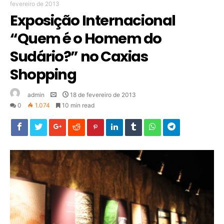
fevereiro de 2013
Exposição Internacional
“Quem é o Homem do
Sudário?” no Caxias
Shopping
admin
18 de fevereiro de 2013
0
1.074
10 min read